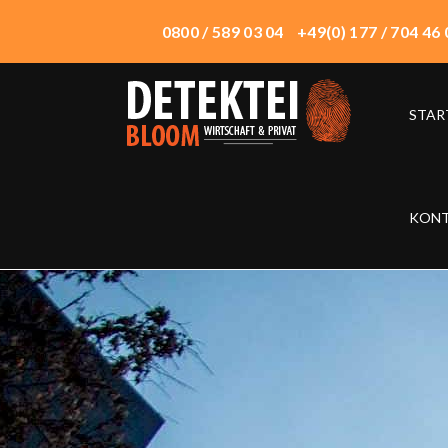
0800 / 589 03 04
+49(0) 177 / 704 46 
STAR
START
ÜBER UNS
WIRTSCHAFTSDETEKTEI
KON
PRIVATDETEKTEI
TECHNIK
EINSATZORTE
HONORAR
KONTAKT