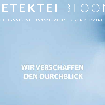
ETEKTEI
BLOO
TEI BLOOM: WIRTSCHAFTSDETEKTIV UND PRIVATDE