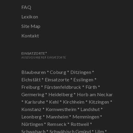
FAQ
Lexikon
Site Map
Kontakt
EINSATZORTE*
AUSZUG UNSERER EINSATZORTE
Blaubeuren *
Coburg *
Ditzingen *
Eichstätt *
Einsatzorte *
Esslingen *
Freiburg *
Fürstenfeldbruck *
Fürth *
Germering *
Heidelberg *
Horb am Neckar
*
Karlsruhe *
Kehl *
Kirchheim *
Kitzingen *
Konstanz *
Kornwestheim *
Landshut *
Leonberg *
Mannheim *
Memmingen *
Nürtingen *
Remseck *
Rottweil *
Schwabach *
Schwäbisch Gmünd *
Ulm *