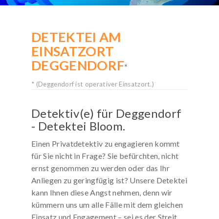
KOSTENLOSE-HOTLINE
DETEKTEI AM
Rufen Sie kostenfrei an:
EINSATZORT
0800 / 589 03 04
DEGGENDORF
Deutschlandweit gebührenfrei!
*
Mo. bis Sa. von 8 bis 20 Uhr
* (Deggendorf ist operativer Einsatzort.)
Detektiv(e) für Deggendorf
- Detektei Bloom.
Einen Privatdetektiv zu engagieren kommt
für Sie nicht in Frage? Sie befürchten, nicht
ernst genommen zu werden oder das Ihr
Anliegen zu geringfügig ist? Unsere Detektei
kann Ihnen diese Angst nehmen, denn wir
kümmern uns um alle Fälle mit dem gleichen
Einsatz und Engagement – sei es der Streit