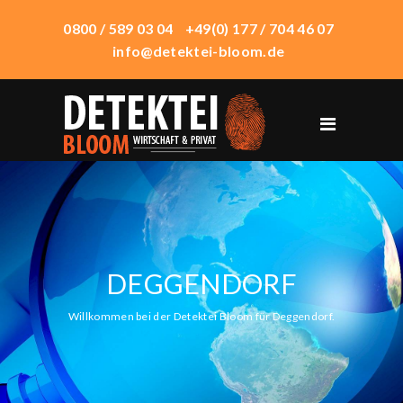
0800 / 589 03 04
+49(0) 177 / 704 46 07
info@detektei-bloom.de
START
ÜBER UNS
WIRTSCHAFTSDETEKTEI
PRIVATDETEKTEI
DEGGENDORF
TECHNIK
EINSATZORTE
Willkommen bei der Detektei Bloom für Deggendorf.
HONORAR
KONTAKT