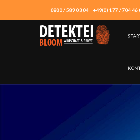
0800 / 589 03 04
+49(0) 177 / 704 46 
STAR
START
ÜBER UNS
WIRTSCHAFTSDETEKTEI
KON
PRIVATDETEKTEI
TECHNIK
EINSATZORTE
HONORAR
KONTAKT