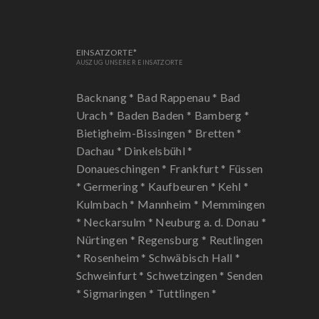
EINSATZORTE*
AUSZUG UNSERER EINSATZORTE
Backnang *
Bad Rappenau *
Bad
Urach *
Baden Baden *
Bamberg *
Bietigheim-Bissingen *
Bretten *
Dachau *
Dinkelsbühl *
Donaueschingen *
Frankfurt *
Füssen
*
Germering *
Kaufbeuren *
Kehl *
Kulmbach *
Mannheim *
Memmingen
*
Neckarsulm *
Neuburg a. d. Donau *
Nürtingen *
Regensburg *
Reutlingen
*
Rosenheim *
Schwäbisch Hall *
Schweinfurt *
Schwetzingen *
Senden
*
Sigmaringen *
Tuttlingen *