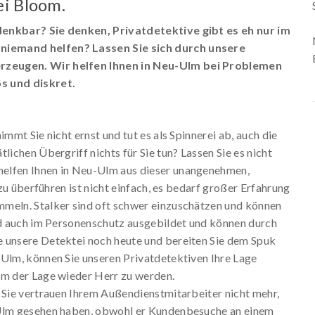
ei Bloom.
denkbar? Sie denken, Privatdetektive gibt es eh nur im
niemand helfen? Lassen Sie sich durch unsere
erzeugen. Wir helfen Ihnen in Neu-Ulm bei Problemen
s und diskret.
mmt Sie nicht ernst und tut es als Spinnerei ab, auch die
lichen Übergriff nichts für Sie tun? Lassen Sie es nicht
helfen Ihnen in Neu-Ulm aus dieser unangenehmen,
 zu überführen ist nicht einfach, es bedarf großer Erfahrung
mmeln. Stalker sind oft schwer einzuschätzen und können
ind auch im Personenschutz ausgebildet und können durch
e unsere Detektei noch heute und bereiten Sie dem Spuk
-Ulm, können Sie unseren Privatdetektiven Ihre Lage
um der Lage wieder Herr zu werden.
 Sie vertrauen Ihrem Außendienstmitarbeiter nicht mehr,
-Ulm gesehen haben, obwohl er Kundenbesuche an einem