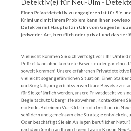
Detektiv(e) für Neu-Ulm - Detekt
Einen Privatdetektiv zu engagieren ist für Sie un
Krimi und mit Ihrem Problem kann Ihnen sowieso 
Detektei mit Hauptsitz in Ulm vom Gegenteil üb
jedweder Art, beruflich oder privat und das seriö
Vielleicht kommen Sie sich verfolgt vor? Ihr Umfeld ni
Polizei kann ohne konkrete Beweise oder gar einen tät
soweit kommen! Unsere erfahrenen Privatdetektive 
vielleicht sogar gefährlichen Situation. Einen Stalker
und Sorgfalt, um gerichtsverwertbare Beweise zu sa
für Sie gefährlich werden, unsere Privatdetektive s
Begleitschutz Übergriffe abwehren. Kontaktieren Si
ein Ende. Bei einem Vor-Ort-Termin bei Ihnen in Neu
schildern und gemeinsam eine Strategie entwickeln, 
Oder beschäftigt Sie ein Anliegen beruflicher Natur?
nachdem Sie ihn an Ihrem freien Tag im Kino in Neu