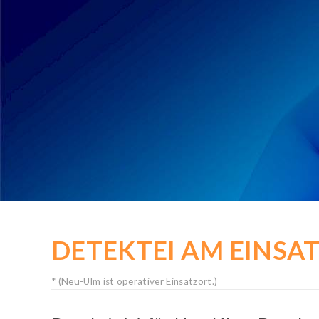
KOSTENLOSE-HOTLINE
Rufen Sie kostenfrei an:
0800 / 589 03 04
Deutschlandweit gebührenfrei!
Mo. bis Sa. von 8 bis 20 Uhr
DETEKTEI AM EINSA
* (Neu-Ulm ist operativer Einsatzort.)