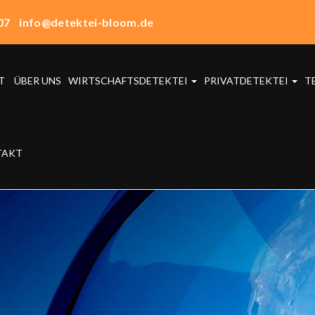
07
info@detektei-bloom.de
T
ÜBER UNS
WIRTSCHAFTSDETEKTEI
PRIVATDETEKTEI
T
TAKT