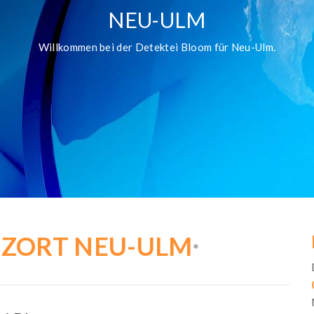
NEU-ULM
Willkommen bei der Detektei Bloom für Neu-Ulm.
TZORT NEU-ULM
*