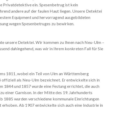
e Privatdetektive ein. Spesenbetrug ist kein
hrend andere auf der faulen Haut liegen. Unsere Detektei
neuestem Equipment und hervorragend ausgebildeten
assung wegen Spesenbetruges zu bewirken.
heute unsere Detektei. Wir kommen zu Ihnen nach Neu-Ulm –
ssend dahingehend, was wir in Ihrem konkreten Fall für Sie
lms 1811, wobei ein Teil von Ulm an Württemberg
offiziell als Neu-Ulm bezeichnet. Er entwickelte sich in
en 1844 und 1857 wurde eine Festung errichtet, die auch
u einer Garnison. In der Mitte des 19. Jahrhunderts
Ab 1885 wurden verschiedene kommunale Einrichtungen
 erhoben. Ab 1907 entwickelte sich auch eine Industrie in