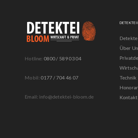
DETEKTEI
Detekte
Über Un
Privatde
Hotline:
0800 / 589 03 04
Wirtsch
Mobil:
0177 / 704 46 07
Technik
Honora
Email: info@detektei-bloom.de
Kontakt