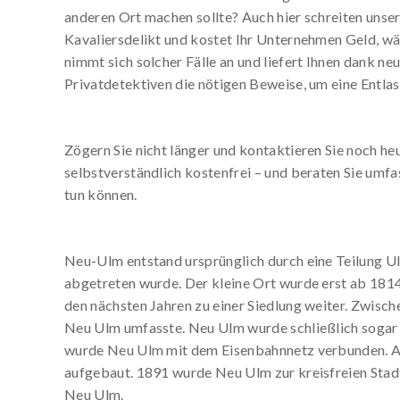
anderen Ort machen sollte? Auch hier schreiten unser
Kavaliersdelikt und kostet Ihr Unternehmen Geld, wä
nimmt sich solcher Fälle an und liefert Ihnen dank 
Privatdetektiven die nötigen Beweise, um eine Entl
Zögern Sie nicht länger und kontaktieren Sie noch 
selbstverständlich kostenfrei – und beraten Sie umfa
tun können.
Neu-Ulm entstand ursprünglich durch eine Teilung U
abgetreten wurde. Der kleine Ort wurde erst ab 1814 
den nächsten Jahren zu einer Siedlung weiter. Zwisch
Neu Ulm umfasste. Neu Ulm wurde schließlich sogar z
wurde Neu Ulm mit dem Eisenbahnnetz verbunden. 
aufgebaut. 1891 wurde Neu Ulm zur kreisfreien Stadt
Neu Ulm.