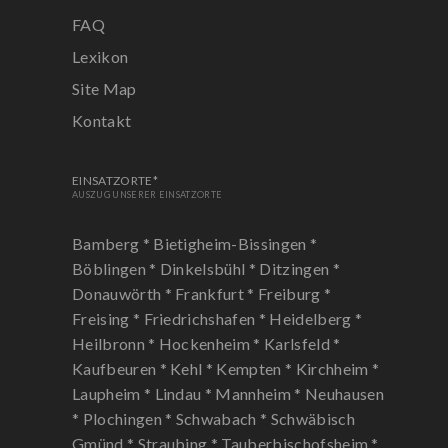
FAQ
Lexikon
Site Map
Kontakt
EINSATZORTE*
AUSZUG UNSERER EINSATZORTE
Bamberg *
Bietigheim-Bissingen *
Böblingen *
Dinkelsbühl *
Ditzingen *
Donauwörth *
Frankfurt *
Freiburg *
Freising *
Friedrichshafen *
Heidelberg *
Heilbronn *
Hockenheim *
Karlsfeld *
Kaufbeuren *
Kehl *
Kempten *
Kirchheim *
Laupheim *
Lindau *
Mannheim *
Neuhausen
*
Plochingen *
Schwabach *
Schwäbisch
Gmünd *
Straubing *
Tauberbischofsheim *