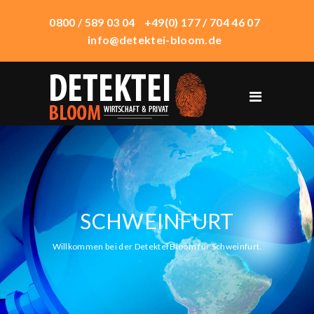
0800 / 589 03 04
+49(0) 177 / 704 46 07
info@detektei-bloom.de
START
ÜBER UNS
WIRTSCHAFTSDETEKTEI
PRIVATDETEKTEI
SCHWEINFURT
TECHNIK
EINSATZORTE
Willkommen bei der Detektei Bloom für Schweinfurt.
HONORAR
KONTAKT