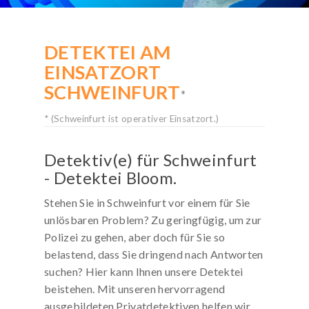
KOSTENLOSE-HOTLINE
DETEKTEI AM
Rufen Sie kostenfrei an:
EINSATZORT
0800 / 589 03 04
SCHWEINFURT
Deutschlandweit gebührenfrei!
*
Mo. bis Sa. von 8 bis 20 Uhr
* (Schweinfurt ist operativer Einsatzort.)
Detektiv(e) für Schweinfurt
- Detektei Bloom.
Stehen Sie in Schweinfurt vor einem für Sie
unlösbaren Problem? Zu geringfügig, um zur
Polizei zu gehen, aber doch für Sie so
belastend, dass Sie dringend nach Antworten
suchen? Hier kann Ihnen unsere Detektei
beistehen. Mit unseren hervorragend
ausgebildeten Privatdetektiven helfen wir