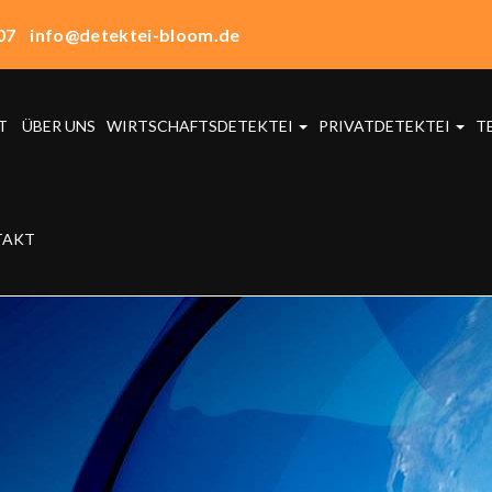
07
info@detektei-bloom.de
T
ÜBER UNS
WIRTSCHAFTSDETEKTEI
PRIVATDETEKTEI
T
TAKT