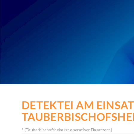
KOSTENLOSE-HOTLINE
Rufen Sie kostenfrei an:
0800 / 589 03 04
Deutschlandweit gebührenfrei!
Mo. bis Sa. von 8 bis 20 Uhr
DETEKTEI AM EINSA
TAUBERBISCHOFSHE
* (Tauberbischofsheim ist operativer Einsatzort.)