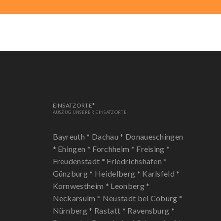
EINSATZORTE*
AUSZUG UNSERER EINSATZORTE
Bayreuth *
Dachau *
Donaueschingen
*
Ehingen *
Forchheim *
Freising *
Freudenstadt *
Friedrichshafen *
Günzburg *
Heidelberg *
Karlsfeld *
Kornwestheim *
Leonberg *
Neckarsulm *
Neustadt bei Coburg *
Nürnberg *
Rastatt *
Ravensburg *