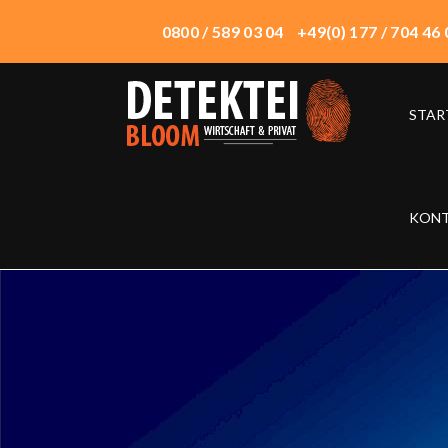
0800 / 589 03 04
+49(0) 177 / 704 46 
STAR
START
ÜBER UNS
WIRTSCHAFTSDETEKTEI
KON
PRIVATDETEKTEI
TECHNIK
EINSATZORTE
HONORAR
KONTAKT