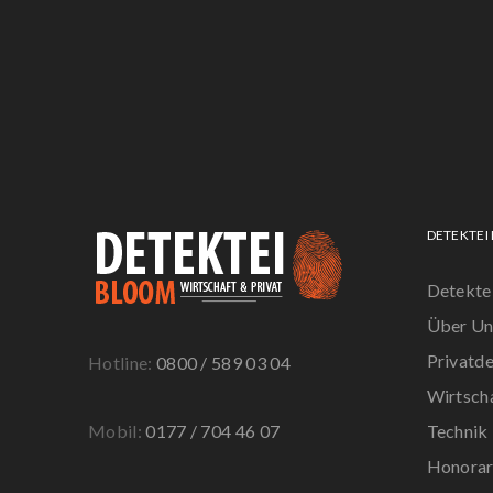
DETEKTEI
Detekte
Über Un
Privatde
Hotline:
0800 / 589 03 04
Wirtsch
Mobil:
0177 / 704 46 07
Technik
Honora