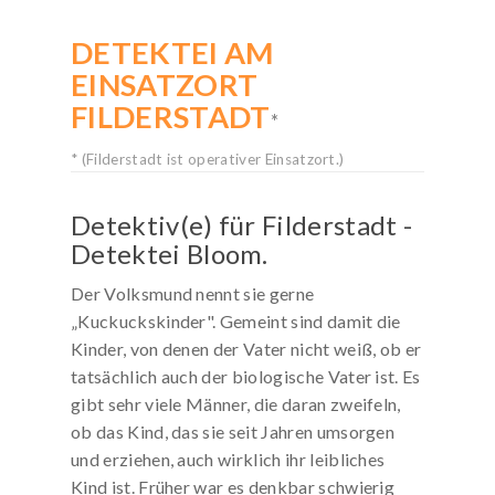
DETEKTEI AM
KOSTENLOSE-HOTLINE
EINSATZORT
Rufen Sie kostenfrei an:
FILDERSTADT
0800 / 589 03 04
*
Deutschlandweit gebührenfrei!
* (Filderstadt ist operativer Einsatzort.)
Mo. bis Sa. von 8 bis 20 Uhr
Detektiv(e) für Filderstadt -
Detektei Bloom.
Der Volksmund nennt sie gerne
„Kuckuckskinder". Gemeint sind damit die
Kinder, von denen der Vater nicht weiß, ob er
tatsächlich auch der biologische Vater ist. Es
gibt sehr viele Männer, die daran zweifeln,
ob das Kind, das sie seit Jahren umsorgen
und erziehen, auch wirklich ihr leibliches
Kind ist. Früher war es denkbar schwierig