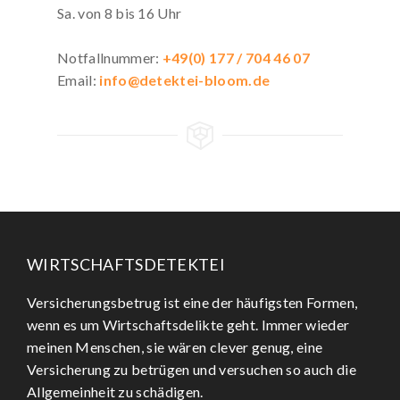
Sa. von 8 bis 16 Uhr
Notfallnummer:
+49(0) 177 / 704 46 07
Email:
info@detektei-bloom.de
WIRTSCHAFTSDETEKTEI
Versicherungsbetrug ist eine der häufigsten Formen,
wenn es um Wirtschaftsdelikte geht. Immer wieder
meinen Menschen, sie wären clever genug, eine
Versicherung zu betrügen und versuchen so auch die
Allgemeinheit zu schädigen.