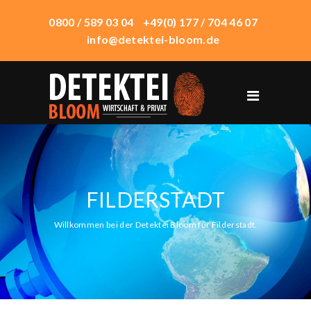
0800 / 589 03 04
+49(0) 177 / 704 46 07
info@detektei-bloom.de
START
ÜBER UNS
WIRTSCHAFTSDETEKTEI
PRIVATDETEKTEI
FILDERSTADT
TECHNIK
Willkommen bei der Detektei Bloom für Filderstadt.
EINSATZORTE
HONORAR
KONTAKT