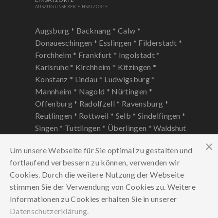
AUSZUG UNSERER EINSATZORTE
Augsburg *
Backnang *
Calw *
Donaueschingen *
Esslingen *
Filderstadt *
Forchheim *
Frankfurt *
Ingolstadt *
Karlsruhe *
Kirchheim *
Kitzingen *
Konstanz *
Lindau *
Ludwigsburg *
Mannheim *
Nagold *
Nürtingen *
Offenburg *
Radolfzell *
Ravensburg *
Reutlingen *
Rottweil *
Selb *
Sindelfingen *
Singen *
Tuttlingen *
Überlingen *
Waldshut
Tiengen *
Winnenden *
Um unsere Webseite für Sie optimal zu gestalten und
fortlaufend verbessern zu können, verwenden wir
Cookies. Durch die weitere Nutzung der Webseite
stimmen Sie der Verwendung von Cookies zu. Weitere
Informationen zu Cookies erhalten Sie in unserer
Datenschutzerklärung.