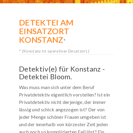
KOSTENLOSE-HOTLINE
DETEKTEI AM
Rufen Sie kostenfrei an:
EINSATZORT
0800 / 589 03 04
KONSTANZ
Deutschlandweit gebührenfrei!
*
Mo. bis Sa. von 8 bis 20 Uhr
* (Konstanz ist operativer Einsatzort.)
Detektiv(e) für Konstanz -
Detektei Bloom.
Was muss man sich unter dem Beruf
Privatdetektiv eigentlich vorstellen? Ist ein
Privatdetektiv nicht derjenige, der immer
lässig und schick angezogen ist? Der von
jeder Menge schöner Frauen umgeben ist
und der innerhalb von kürzester Zeit jeden
auch noch so komplizierten Fall löst? Ein