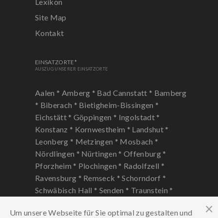
Lexikon
Site Map
Kontakt
EINSATZORTE*
AUSZUG UNSERER EINSATZORTE
Aalen *
Amberg *
Bad Cannstatt *
Bamberg
*
Biberach *
Bietigheim-Bissingen *
Eichstätt *
Göppingen *
Ingolstadt *
Konstanz *
Kornwestheim *
Landshut *
Leonberg *
Metzingen *
Mosbach *
Nördlingen *
Nürtingen *
Offenburg *
Pforzheim *
Plochingen *
Radolfzell *
Ravensburg *
Remseck *
Schorndorf *
Schwäbisch Hall *
Senden *
Traunstein *
Ulm *
Vaihingen Enz *
Weißenburg *
Um unsere Webseite für Sie optimal zu gestalten und