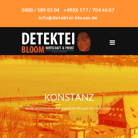
0800 / 589 03 04
+49(0) 177 / 704 46 07
info@detektei-bloom.de
START
ÜBER UNS
WIRTSCHAFTSDETEKTEI
PRIVATDETEKTEI
KONSTANZ
TECHNIK
EINSATZORTE
Willkommen bei der Detektei Bloom für Konstanz.
HONORAR
KONTAKT