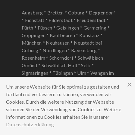
Augsburg *
Bretten *
Coburg *
Deggendorf
*
Eichstätt *
Filderstadt *
Freudenstadt *
Fürth *
Füssen *
Geislingen *
Germering *
Göppingen *
Kaufbeuren *
Konstanz *
München *
Neuhausen *
Neustadt bei
Coburg *
Nördlingen *
Ravensburg *
Rosenheim *
Schorndorf *
Schwäbisch
Gmünd *
Schwäbisch Hall *
Selb *
Sigmaringen *
Tübingen *
Ulm *
Wangen im
Allgäu *
Winnenden *
Würzburg *
Um unsere Webseite für Sie optimal zu gestalten und
fortlaufend verbessern zu können, verwenden wir
Cookies. Durch die weitere Nutzung der Webseite
stimmen Sie der Verwendung von Cookies zu. Weitere
Informationen zu Cookies erhalten Sie in unserer
Datenschutzerklärung.