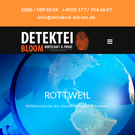
0800 / 589 03 04
+49(0) 177 / 704 46 07
info@detektei-bloom.de
START
ÜBER UNS
WIRTSCHAFTSDETEKTEI
PRIVATDETEKTEI
ROTTWEIL
TECHNIK
EINSATZORTE
Willkommen bei der Detektei Bloom für Rottweil.
HONORAR
KONTAKT