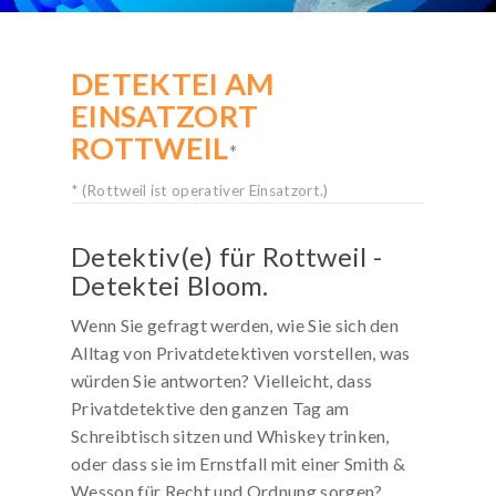
KOSTENLOSE-HOTLINE
DETEKTEI AM
Rufen Sie kostenfrei an:
EINSATZORT
0800 / 589 03 04
ROTTWEIL
Deutschlandweit gebührenfrei!
*
Mo. bis Sa. von 8 bis 20 Uhr
* (Rottweil ist operativer Einsatzort.)
Detektiv(e) für Rottweil -
Detektei Bloom.
Wenn Sie gefragt werden, wie Sie sich den
Alltag von Privatdetektiven vorstellen, was
würden Sie antworten? Vielleicht, dass
Privatdetektive den ganzen Tag am
Schreibtisch sitzen und Whiskey trinken,
oder dass sie im Ernstfall mit einer Smith &
Wesson für Recht und Ordnung sorgen?