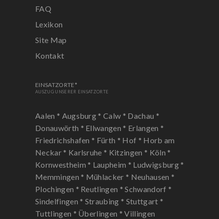
FAQ
Lexikon
Site Map
Kontakt
EINSATZORTE*
AUSZUG UNSERER EINSATZORTE
Aalen *
Augsburg *
Calw *
Dachau *
Donauwörth *
Ellwangen *
Erlangen *
Friedrichshafen *
Fürth *
Hof *
Horb am
Neckar *
Karlsruhe *
Kitzingen *
Köln *
Kornwestheim *
Laupheim *
Ludwigsburg *
Memmingen *
Mühlacker *
Neuhausen *
Plochingen *
Reutlingen *
Schwandorf *
Sindelfingen *
Straubing *
Stuttgart *
Tuttlingen *
Überlingen *
Villingen