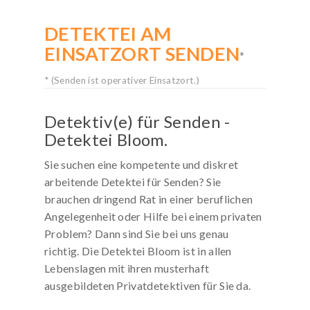
DETEKTEI AM
KOSTENLOSE-HOTLINE
EINSATZORT SENDEN
Rufen Sie kostenfrei an:
*
0800 / 589 03 04
* (Senden ist operativer Einsatzort.)
Deutschlandweit gebührenfrei!
Mo. bis Sa. von 8 bis 20 Uhr
Detektiv(e) für Senden -
Detektei Bloom.
Sie suchen eine kompetente und diskret
arbeitende Detektei für Senden? Sie
brauchen dringend Rat in einer beruflichen
Angelegenheit oder Hilfe bei einem privaten
Problem? Dann sind Sie bei uns genau
richtig. Die Detektei Bloom ist in allen
Lebenslagen mit ihren musterhaft
ausgebildeten Privatdetektiven für Sie da.