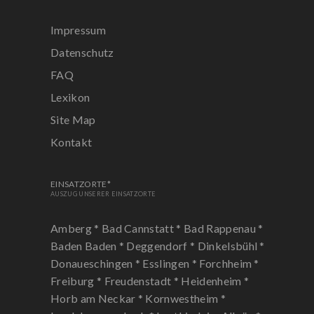
Impressum
Datenschutz
FAQ
Lexikon
Site Map
Kontakt
EINSATZORTE*
AUSZUG UNSERER EINSATZORTE
Amberg *
Bad Cannstatt *
Bad Rappenau *
Baden Baden *
Deggendorf *
Dinkelsbühl *
Donaueschingen *
Esslingen *
Forchheim *
Freiburg *
Freudenstadt *
Heidenheim *
Horb am Neckar *
Kornwestheim *