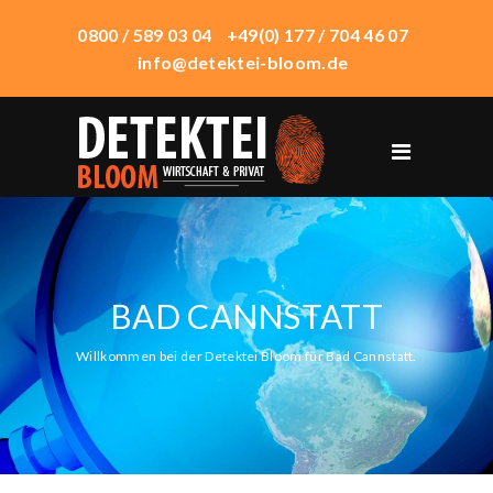
0800 / 589 03 04
+49(0) 177 / 704 46 07
info@detektei-bloom.de
START
ÜBER UNS
WIRTSCHAFTSDETEKTEI
PRIVATDETEKTEI
BAD CANNSTATT
TECHNIK
Willkommen bei der Detektei Bloom für Bad Cannstatt.
EINSATZORTE
HONORAR
KONTAKT