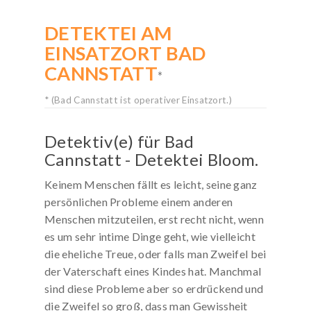
DETEKTEI AM
KOSTENLOSE-HOTLINE
EINSATZORT BAD
Rufen Sie kostenfrei an:
CANNSTATT
0800 / 589 03 04
*
Deutschlandweit gebührenfrei!
* (Bad Cannstatt ist operativer Einsatzort.)
Mo. bis Sa. von 8 bis 20 Uhr
Detektiv(e) für Bad
Cannstatt - Detektei Bloom.
Keinem Menschen fällt es leicht, seine ganz
persönlichen Probleme einem anderen
Menschen mitzuteilen, erst recht nicht, wenn
es um sehr intime Dinge geht, wie vielleicht
die eheliche Treue, oder falls man Zweifel bei
der Vaterschaft eines Kindes hat. Manchmal
sind diese Probleme aber so erdrückend und
die Zweifel so groß, dass man Gewissheit