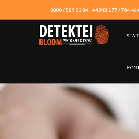
0800 / 589 03 04
+49(0) 177 / 704 46 
STAR
START
ÜBER UNS
WIRTSCHAFTSDETEKTEI
KON
PRIVATDETEKTEI
TECHNIK
EINSATZORTE
HONORAR
KONTAKT