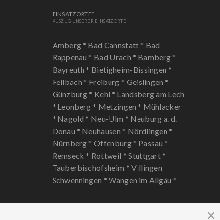
EINSATZORTE*
AUSZUG UNSERER EINSATZORTE
Amberg *
Bad Cannstatt *
Bad
Rappenau *
Bad Urach *
Bamberg *
Bayreuth *
Bietigheim-Bissingen *
Fellbach *
Freiburg *
Geislingen *
Günzburg *
Kehl *
Landsberg am Lech
*
Leonberg *
Metzingen *
Mühlacker
*
Nagold *
Neu-Ulm *
Neuburg a. d.
Donau *
Neuhausen *
Nördlingen *
Nürnberg *
Offenburg *
Passau *
Remseck *
Rottweil *
Stuttgart *
Tauberbischofsheim *
Villingen
Schwenningen *
Wangen im Allgäu *