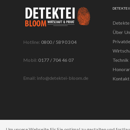
DETEKTEI
Detekte
Über Un
Privatde
Hotline:
0800 / 589 03 04
Wirtsch
Mobil:
0177 / 704 46 07
Technik
Honora
Email: info@detektei-bloom.de
Kontakt
Um unsere Webseite für Sie optimal zu gestalten und fortla