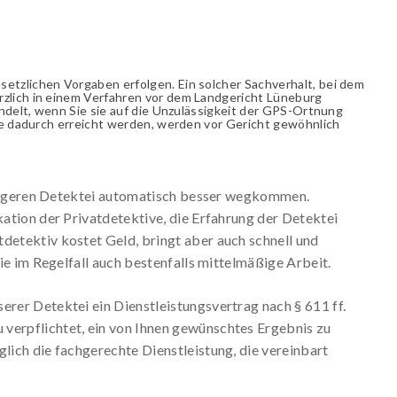
etzlichen Vorgaben erfolgen. Ein solcher Sachverhalt, bei dem
rzlich in einem Verfahren vor dem Landgericht Lüneburg
andelt, wenn Sie sie auf die Unzulässigkeit der GPS-Ortnung
die dadurch erreicht werden, werden vor Gericht gewöhnlich
billigeren Detektei automatisch besser wegkommen.
kation der Privatdetektive, die Erfahrung der Detektei
detektiv kostet Geld, bringt aber auch schnell und
Sie im Regelfall auch bestenfalls mittelmäßige Arbeit.
erer Detektei ein Dienstleistungsvertrag nach § 611 ff.
verpflichtet, ein von Ihnen gewünschtes Ergebnis zu
glich die fachgerechte Dienstleistung, die vereinbart