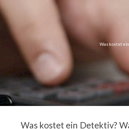
KOSTENLOSE-HOTLINE
Rufen Sie kostenfrei an:
0800 / 589 03 04
Deutschlandweit gebührenfrei!
Mo. bis Sa. von 8 bis 20 Uhr
Was kostet ein
Was kostet ein Detektiv? Wa