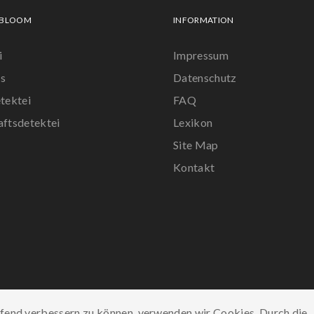
 BLOOM
INFORMATION
i
Impressum
s
Datenschutz
tektei
FAQ
aftsdetektei
Lexikon
Site Map
r
Kontakt
ufend verbessern zu können, verwenden wir Cookies. Durch die