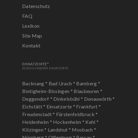
Datenschutz
FAQ
Lexikon
Site Map
Kontakt
EINSATZORTE*
AUSZUG UNSERER EINSATZORTE
Backnang *
Bad Urach *
Bamberg *
Bietigheim-Bissingen *
Blaubeuren *
Deggendorf *
Dinkelsbühl *
Donauwörth *
Eichstätt *
Einsatzorte *
Frankfurt *
Freudenstadt *
Fürstenfeldbruck *
Heidenheim *
Hockenheim *
Kehl *
Kitzingen *
Landshut *
Mosbach *
Nürnberg *
Offenburg *
Passau *