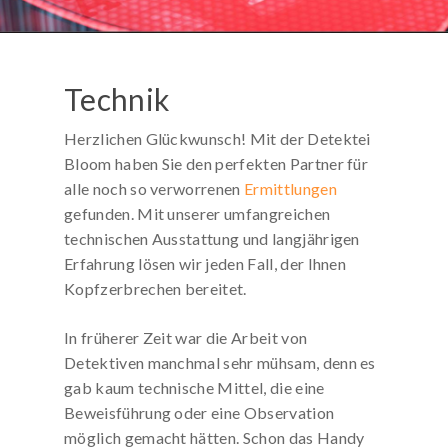
KOSTENLOSE-HOTLINE
Rufen Sie kostenfrei an:
Technik
0800 / 589 03 04
Deutschlandweit gebührenfrei!
Herzlichen Glückwunsch! Mit der Detektei
Mo. bis Sa. von 8 bis 20 Uhr
Bloom haben Sie den perfekten Partner für
alle noch so verworrenen
Ermittlungen
gefunden. Mit unserer umfangreichen
technischen Ausstattung und langjährigen
Erfahrung lösen wir jeden Fall, der Ihnen
Kopfzerbrechen bereitet.
In früherer Zeit war die Arbeit von
Detektiven manchmal sehr mühsam, denn es
gab kaum technische Mittel, die eine
Beweisführung oder eine Observation
möglich gemacht hätten. Schon das Handy