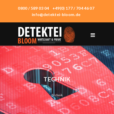
0800 / 589 03 04
+49(0) 177 / 704 46 07
info@detektei-bloom.de
START
ÜBER UNS
WIRTSCHAFTSDETEKTEI
PRIVATDETEKTEI
TECHNIK
TECHNIK
EINSATZORTE
Technik
HONORAR
KONTAKT