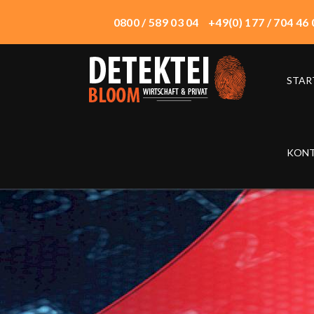
0800 / 589 03 04
+49(0) 177 / 704 46 
STAR
START
ÜBER UNS
WIRTSCHAFTSDETEKTEI
KON
PRIVATDETEKTEI
TECHNIK
EINSATZORTE
HONORAR
KONTAKT