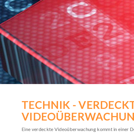
KOSTENLOSE-HOTLINE
Rufen Sie kostenfrei an:
0800 / 589 03 04
Deutschlandweit gebührenfrei!
Mo. bis Sa. von 8 bis 20 Uhr
TECHNIK - VERDECK
VIDEOÜBERWACHU
Eine verdeckte Videoüberwachung kommt in einer Det