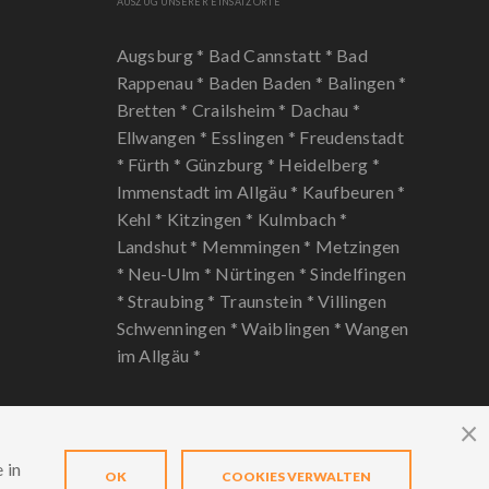
AUSZUG UNSERER EINSATZORTE
Augsburg *
Bad Cannstatt *
Bad
Rappenau *
Baden Baden *
Balingen *
Bretten *
Crailsheim *
Dachau *
Ellwangen *
Esslingen *
Freudenstadt
*
Fürth *
Günzburg *
Heidelberg *
Immenstadt im Allgäu *
Kaufbeuren *
Kehl *
Kitzingen *
Kulmbach *
Landshut *
Memmingen *
Metzingen
*
Neu-Ulm *
Nürtingen *
Sindelfingen
*
Straubing *
Traunstein *
Villingen
Schwenningen *
Waiblingen *
Wangen
im Allgäu *
 in
OK
COOKIES VERWALTEN