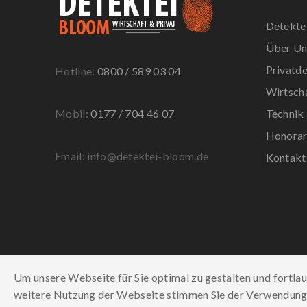
Detekte
Über Un
Privatde
Hotline:
0800 / 589 03 04
Wirtsch
Mobil:
0177 / 704 46 07
Technik
Honora
Email: info@detektei-bloom.de
Kontakt
Um unsere Webseite für Sie optimal zu gestalten und fortla
weitere Nutzung der Webseite stimmen Sie der Verwendung v