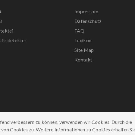
i
Impressum
s
Datenschutz
tektei
FAQ
aftsdetektei
Lexikon
Site Map
r
Kontakt
ufend verbessern zu können, verwenden wir Cookies. Durch die
on Cookies zu. Weitere Informationen zu Cookies erhalten Sie