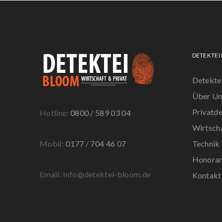
DETEKTEI
Detekte
Über Un
Privatde
Hotline:
0800 / 589 03 04
Wirtsch
Mobil:
0177 / 704 46 07
Technik
Honora
Email: info@detektei-bloom.de
Kontakt