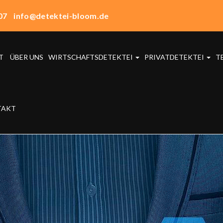
07
info@detektei-bloom.de
T
ÜBER UNS
WIRTSCHAFTSDETEKTEI
PRIVATDETEKTEI
T
TAKT