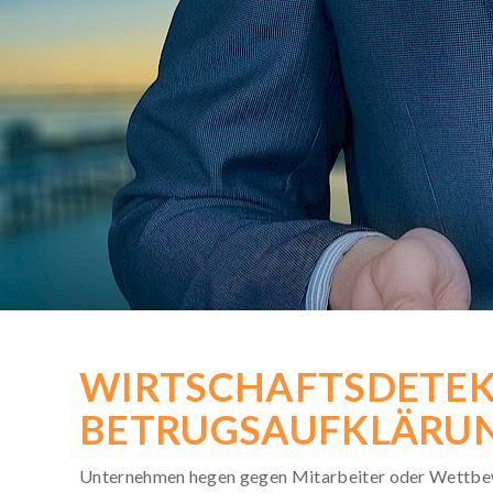
KOSTENLOSE-HOTLINE
Rufen Sie kostenfrei an:
0800 / 589 03 04
Deutschlandweit gebührenfrei!
Mo. bis Sa. von 8 bis 20 Uhr
WIRTSCHAFTSDETEKT
BETRUGSAUFKLÄRU
Unternehmen hegen gegen Mitarbeiter oder Wettbew