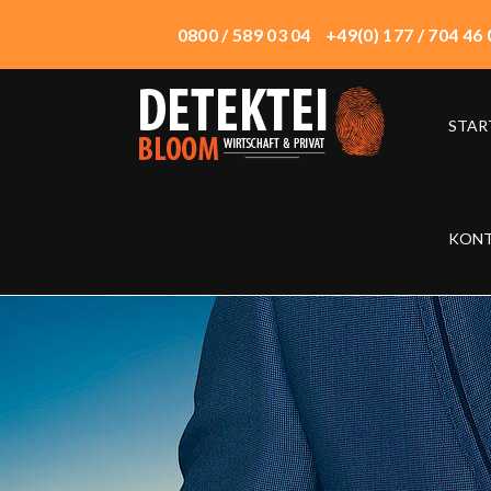
0800 / 589 03 04
+49(0) 177 / 704 46 
STAR
START
ÜBER UNS
WIRTSCHAFTSDETEKTEI
KON
PRIVATDETEKTEI
TECHNIK
EINSATZORTE
HONORAR
KONTAKT