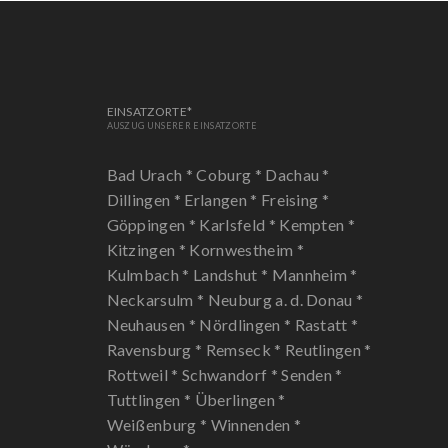
EINSATZORTE*
AUSZUG UNSERER EINSATZORTE
Bad Urach *
Coburg *
Dachau *
Dillingen *
Erlangen *
Freising *
Göppingen *
Karlsfeld *
Kempten *
Kitzingen *
Kornwestheim *
Kulmbach *
Landshut *
Mannheim *
Neckarsulm *
Neuburg a. d. Donau *
Neuhausen *
Nördlingen *
Rastatt *
Ravensburg *
Remseck *
Reutlingen *
Rottweil *
Schwandorf *
Senden *
Tuttlingen *
Überlingen *
Weißenburg *
Winnenden *