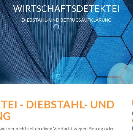
WIRTSCHAFTSDETEKTEI
DIEBSTAHL- UND BETRUGSAUFKLÄRUNG
EI - DIEBSTAHL- UND
NG
erber nicht selten einen Verdacht wegen Betrug oder