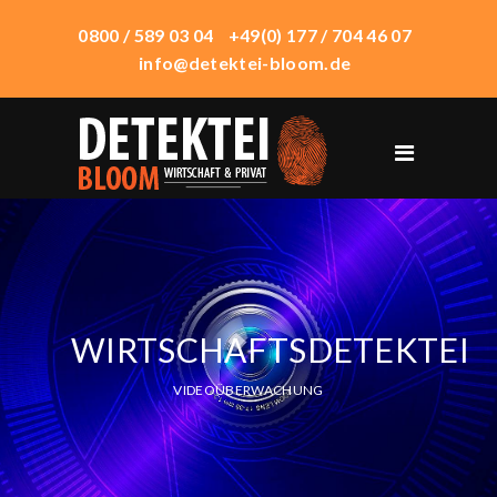
0800 / 589 03 04
+49(0) 177 / 704 46 07
info@detektei-bloom.de
START
ÜBER UNS
WIRTSCHAFTSDETEKTEI
PRIVATDETEKTEI
WIRTSCHAFTSDETEKTEI
TECHNIK
EINSATZORTE
VIDEOÜBERWACHUNG
HONORAR
KONTAKT