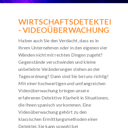
KOSTENLOSE-HOTLINE
WIRTSCHAFTSDETEKTEI
Rufen Sie kostenfrei an:
- VIDEOÜBERWACHUNG
0800 / 589 03 04
Deutschlandweit gebührenfrei!
Haben auch Sie den Verdacht, dass es in
Mo. bis Sa. von 8 bis 20 Uhr
Ihrem Unternehmen oder in den eigenen vier
Wänden nicht mit rechten Dingen zugeht?
Gegenstände verschwinden und kleine
unbeliebte Veränderungen stehen an der
Tagesordnung? Dann sind Sie bei uns richtig!
Mit einer hochwertigen und umfangreichen
Videoüberwachung bringen unsere
erfahrenen Detektive Klarheit in Situationen,
die Ihnen spanisch vorkommen. Eine
Videoüberwachung gehört zu den
klassischen Ermittlungsmethoden einer
Detektei. Sie kann sowohl bei