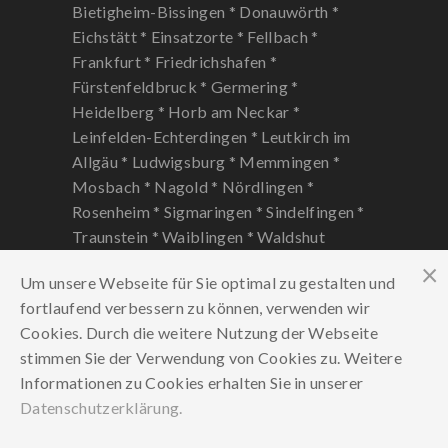
Bietigheim-Bissingen *
Donauwörth *
Eichstätt *
Einsatzorte *
Fellbach *
Frankfurt *
Friedrichshafen *
Fürstenfeldbruck *
Germering *
Heidelberg *
Horb am Neckar *
Leinfelden-Echterdingen *
Leutkirch im
Allgäu *
Ludwigsburg *
Memmingen *
Mosbach *
Nagold *
Nördlingen *
Rosenheim *
Sigmaringen *
Sindelfingen *
Traunstein *
Waiblingen *
Waldshut
Tiengen *
Um unsere Webseite für Sie optimal zu gestalten und
fortlaufend verbessern zu können, verwenden wir
Cookies. Durch die weitere Nutzung der Webseite
stimmen Sie der Verwendung von Cookies zu. Weitere
Informationen zu Cookies erhalten Sie in unserer
Datenschutzerklärung.